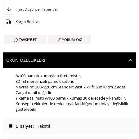
Fiyat Düşünce Haber Ver
Kargo Bedava
TAVSIYE ET
YORUM YAZ
ÜRÜN ÖZELLIKLERI
%100 pamuk kumaştan üretilmiştir.
82 Tel merserizeli pamuk satendir
Nevresim: 200x220 cm Standart yastık kılıfı: 50x70 cm 2 adet
Çarşaf dahil değildir
Yıkama talimatı %100 pamuk kumaş 30 derecede yıkanabilir.
Konsept çekimler de renkler ışık farklılığından dolayı değişiklik
gösterebilir
Cinsiyet
Tekstil