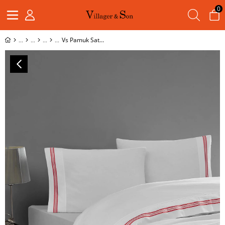
0
Vs Pamuk Saten Çift Kişilik Nevresim 200 220 2 Yastık Kılıfı 50 70 Kırmızı çizgili