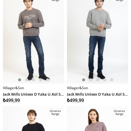
Villager&Son
Villager&Son
SEPETE EKLE
SEPETE EKLE
Jack Wılls Unisex O Yaka U.Kol Sweat 23y kso ANTRASİT
Jack Wılls Unisex O Yaka U.Kol Sweat 23y kso ÇAĞLA YEŞİLİ
₺499,99
₺499,99
Ücretsiz
Ücretsiz
Kargo
Kargo