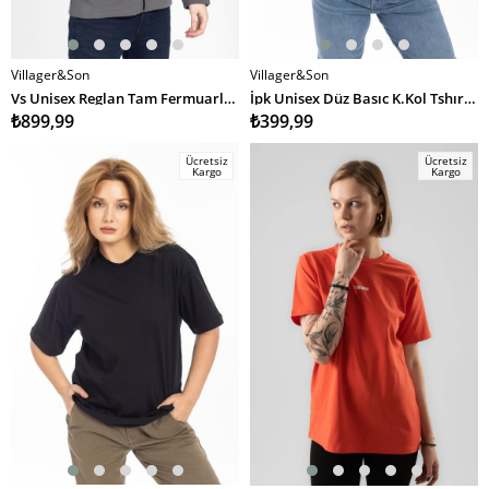
Villager&Son
Villager&Son
SEPETE EKLE
SEPETE EKLE
Vs Unisex Reglan Tam Fermuarlı Sweat 23k 041 FÜME
İpk Unisex Düz Basıc K.Kol Tshırt 25y Cu Beyaz
₺899,99
₺399,99
Ücretsiz
Ücretsiz
Kargo
Kargo