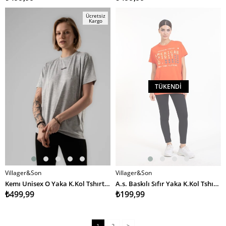
Ücretsiz
Kargo
TÜKENDI
Villager&Son
Villager&Son
SEPETE EKLE
Kemı Unisex O Yaka K.Kol Tshırt 26y Kmı GRİ
A.s. Baskılı Sıfır Yaka K.Kol Tshırt TURUNCU
₺499,99
₺199,99
1
2
>