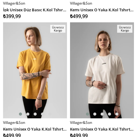
Villager&Son
Villager&Son
SEPETE EKLE
SEPETE EKLE
İpk Unisex Düz Basıc K.Kol Tshırt 25y Cu SİYAH
Kemı Unisex O Yaka K.Kol Tshırt 26y Kmı TURUNCU
₺399,99
₺499,99
Ücretsiz
Ücretsiz
Kargo
Kargo
Villager&Son
Villager&Son
SEPETE EKLE
SEPETE EKLE
Kemı Unisex O Yaka K.Kol Tshırt 26y Kmı SARI
Kemı Unisex O Yaka K.Kol Tshırt 26y Kmı KREM
₺499,99
₺499,99