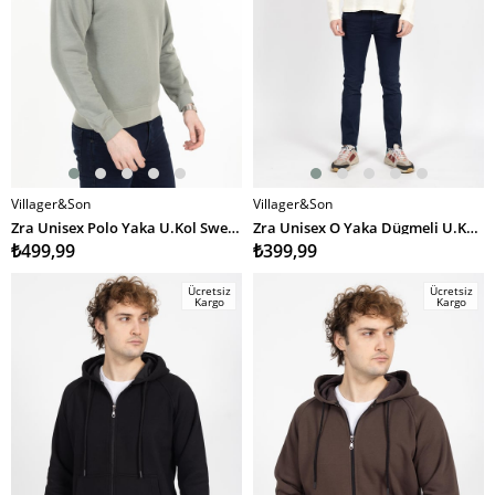
Villager&Son
Villager&Son
SEPETE EKLE
SEPETE EKLE
Zra Unisex Polo Yaka U.Kol Sweat 24k Ae ÇAĞLA YEŞİLİ
Zra Unisex O Yaka Dügmeli U.Kol Sweatshırt 24k Ae KREM
₺499,99
₺399,99
Ücretsiz
Ücretsiz
Kargo
Kargo