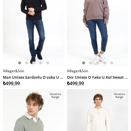
Villager&Son
Villager&Son
SEPETE EKLE
SEPETE EKLE
Man Unisex Şardonlu O yaka U Kol Sweat 23y kso SİYAH
Onr Unisex O Yaka U.Kol Sweat 23k Ae KAHVE
₺499,99
₺499,99
Ücretsiz
Ücretsiz
Kargo
Kargo