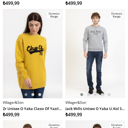
₺499,99
₺499,99
Ücretsiz
Ücretsiz
Kargo
Kargo
Villager&Son
Villager&Son
SEPETE EKLE
SEPETE EKLE
Zr Unisex O Yaka Classı Of Yazılı U.Kol Kazak SARI
Jack Wılls Unisex O Yaka U.Kol Sweat 23y kso GRİ
₺499,99
₺499,99
Ücretsiz
Ücretsiz
Kargo
Kargo