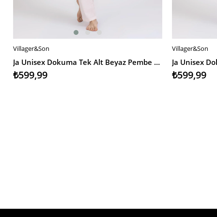
Villager&Son
Villager&Son
SEPETE EKLE
SEPETE EKL
Ja Unisex Dokuma Tek Alt Beyaz Pembe Pöti Kareli
₺599,99
₺599,99