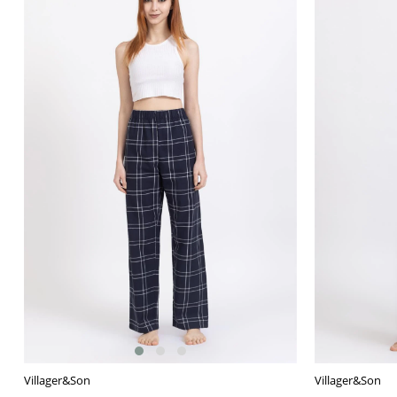
Villager&Son
Villager&Son
SEPETE EKLE
SEPETE EKL