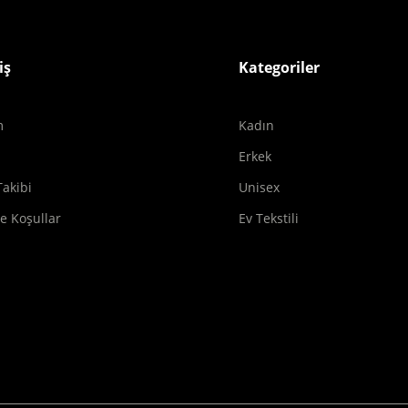
iş
Kategoriler
m
Kadın
m
Erkek
Takibi
Unisex
de Koşullar
Ev Tekstili