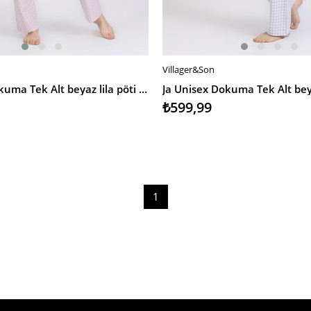
Villager&Son
E
SEPETE EKLE
Ja Unisex Dokuma Tek Alt beyaz lila pöti kareli
₺599,99
1