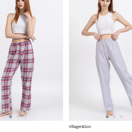
Villager&Son
E
SEPETE EKLE