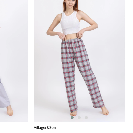
Villager&Son
SEPETE EKLE