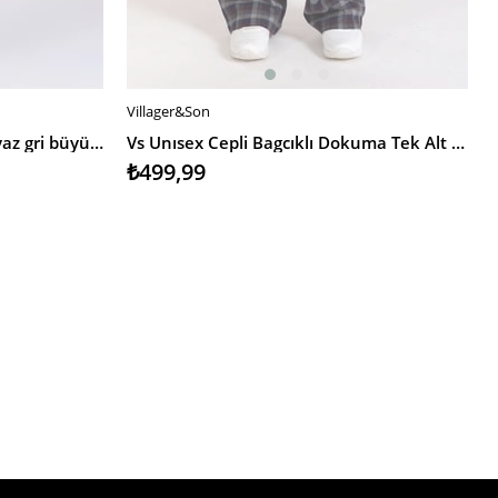
Villager&Son
Ja Unisex Dokuma Tek Alt beyaz gri büyük kareli
Vs Unısex Cepli Bagcıklı Dokuma Tek Alt Pijama 21k-003 GRİ/EKOSE
₺499,99