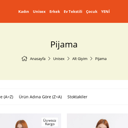
Kadın
Unisex
Erkek
Ev Tekstili
Çocuk
YENİ
Pijama
Anasayfa
Unisex
Alt Giyim
Pijama
e (A>Z)
Ürün Adına Göre (Z<A)
Stoktakiler
Ücretsiz
Kargo