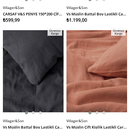
Villager&Son
Villager&Son
SEPETE EKLE
SEPETE EKLE
ÇARŞAF V&S PENYE 150*200 ÇİFT KİŞİLİK (MDL) MAVİ
Vs Müslin Battal Boy Lastikli Çarşaf 180 200 PEMBE
₺599,99
₺1.199,00
Ücretsiz
Ücretsiz
Kargo
Kargo
Villager&Son
Villager&Son
SEPETE EKLE
SEPETE EKLE
Vs Müslin Battal Boy Lastikli Çarşaf 180 200 ANTRASİT
Vs Müslin Çift Kişilik Lastikli Çarşaf 160 200 PEMBE