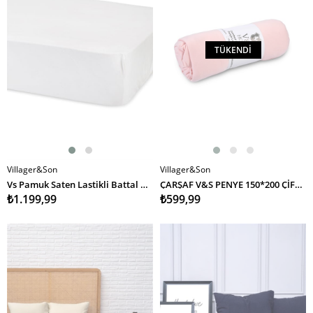
TÜKENDI
Villager&Son
Villager&Son
SEPETE EKLE
Vs Pamuk Saten Lastikli Battal Boy Çarşaf 180 200 Beyaz
ÇARŞAF V&S PENYE 150*200 ÇİFT KİŞİLİK (MDL) PEMBE
₺1.199,99
₺599,99